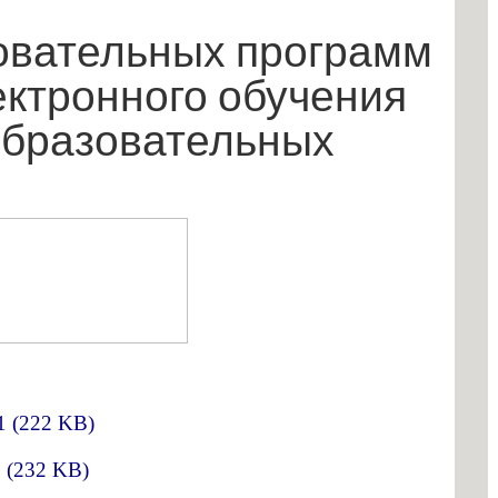
овательных программ
ктронного обучения
образовательных
21
(
222 KB
)
1
(
232 KB
)