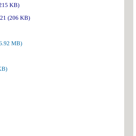
215 KB
)
021
(
206 KB
)
6.92 MB
)
KB
)