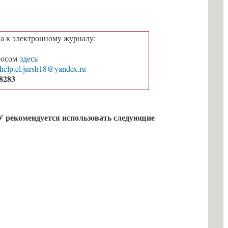
а к электронному журналу:
росом
здесь
help.el.jursh18@yandex.ru
8283
У рекомендуется использовать следующие