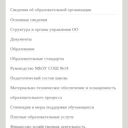
Список учителей МБОУ СОШ №18
Сведения об образовательной организации
Волкова Н.О. - учитель музыки
Основные сведения
Иванова Е.Ф. - учитель музыки
Структура и органы управления ОО
Семенова И.В. - библиотекарь
Документы
Амосёнок Н.Л. - учитель математики
Образование
Михеенкова М.И. - учитель начальных классов
Образовательные стандарты
Карпёнкова А.Ю. - учитель начальных классов
Руководство МБОУ СОШ №18
Петрова С.И. - учитель русского языка и литературы
Педагогический состав школы
Архипова И.А. - учитель иностранного языка
Материально-техническое обеспечение и оснащенность
Захарова А.Э. - учитель начальных классов
образовательного процесса
Бондарева А.Н. - учитель истории и обществознания
Стипендия и меры поддержки обучающихся
Кондратьева В.А. - учитель английского языка
Кашникова О.В., завуч по ВР
Платные образовательные услуги
Чижиков А.Д. - учитель ОБЗР
Финансово-хозяйственная деятельность