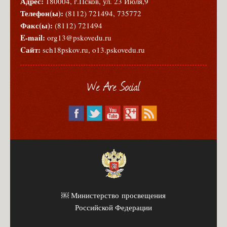
Адрес:
180004, г.Псков, ул. 23 Июля,9
Телефон(ы):
(8112) 721494, 735772
Факс(ы):
(8112) 721494
E-mail:
org13@pskovedu.ru
Cайт:
sch18pskov.ru, o13.pskovedu.ru
We Are Social
￼ Министерство просвещения
Российской Федерации