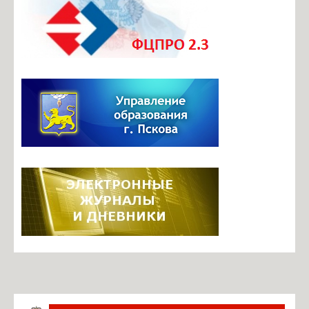
Документы ОО
Телефоны доверия
Безопасный маршрут в школу
Центр профориентационного и карьерного сопровождения
Итоговая аттестация
Инновационная деятельность
Инновационные площадки школы
Фотогалерея
Видеоархив
Задать вопрос по работе ЭЖ
Информация о ЕГИССО
Руководство. Педагогический состав
Ильина М.Б., директор
Павлова О.В., завуч по УВР