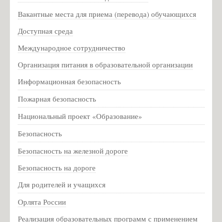
Зелёва А.В. - замдиректора по АХЧ
Вакантные места для приема (перевода) обучающихся
Кальченко Д.А. - учитель химии
Доступная среда
Налбандян А.С. - учитель английского языка
Международное сотрудничество
Шутова Л.В. - учитель физической культуры
Организация питания в образовательной организации
Кузьмин Л. И. - учитель истории
Информационная безопасность
Про спорт: кубок губернатора
Пожарная безопасность
Музей
Национальный проект «Образование»
Деятельность музея
Безопасность
Виртуальный музей. Экскурсии
Безопасность на железной дороге
Мероприятия музея
Безопасность на дороге
Заочная викторина, посвященная Дню рождения В. Ф.
Маргелова
Для родителей и учащихся
Мероприятия музея 2019г
Орлята России
Мероприятия музея 2021г
Реализация образовательных программ с применением