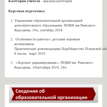
Категория учителя
- высшая категория
Чернявская К.А., учитель русского языка
Курсовая подготовка:
Новик Ю.Ю., учитель русского языка
Управление образовательной организацией
Удальцова М.Д., учитель русского языка
дополнительного образования, ПОКИ
им
.Р
имского-
Косаржевская Я.Л., учитель географии
Корсакова
, 16ч, сентябрь 2018
Криворученко Д.А., учитель истории
Особенности работы с детским хоровым
коллективом.
Тиханова С.С., учитель биологии
Практические
рекомендации
»Х
орОбщество
Псковской
об
Исакова О.Ю., учитель математики
8 часов, март 2019
Ермолаев А.Я., учитель физики
«Хоровое
дирижирование
», ПОКИ им. Римского-
Журавлёва А.В., учитель технологии
Корсакова, 19окттября 2019, 24ч
Егоров И.А., учитель физической культуры
Кожевникова Е.А., воспитатель ГПД
Платонова О.С, учитель математики
Косаржевская К.С., учитель информатики
Денисевич Т.А. - учитель английского и немецкого языка