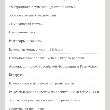
Партизанское движение
электронного обучения и дистанционных
Партизанское движение на Псковщине
образовательных технологий
Для родителей
«Пушкинская карта»
Социально-психологическое тестирование
Наставничество
Консультационная служба для родителей
Разговоры о важном
Национальная академия предпринимательства
Школьная медиастудия «18News»
Профилактика гриппа
Национальный проект "Успех каждого ребенка"
Информация о мерах личной и общественной
профилактики вирусных заболеваний
Ассоциации школ Российской Федерации и Республики
Всероссийский конкурс педагогического мастерства
Беларусь
«История в школе: традиции и новации»
Школьникам о финансовой грамотности
Информация для родителей о приеме в первый класс
Рекомендации родителям по воспитанию детей с ОВЗ и
Расписание ЕГЭ 2020 год
особыми образовательными потребностями
Новости
Спортивная площадка