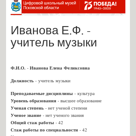
Александрова С.В., учитель нач. классов
Васильева В.В., учитель нач. классов
Иванова Е.Ф. -
Ефимова И.А., учитель нач. классов
Иванова И.В., учитель нач. классов
учитель музыки
Ленская Г.А., учитель нач. классов
Макогон А.В., учитель нач. классов
Михайлова Л.В., учитель нач. классов
Ф.И.О.
Иванова Елена
Феликсовна
-
Сидорова Н.Н., учитель нач.классов
Должность
-
учитель музыки
Абабкова Ю.В., учитель иностранного языка
Преподаваемые дисциплины
-
культура
Никифорова О.М., учитель нач. классов
Уровень образования
- высшее образование
Амосёнок Н.Л., учитель математики
Ученая степень
- нет ученой степени
Дедова Т.В., учитель математики
Ученое звание
- нет ученого звания
Общий стаж работы
- 42
Григорьева Г.И., учитель русского языка
Стаж работы по специальности
- 42
Иванова С.А., учитель русского языка