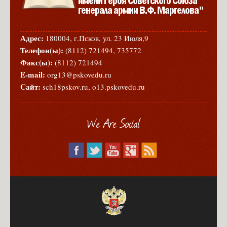
Адрес:
180004, г.Псков, ул. 23 Июля,9
Телефон(ы):
(8112) 721494, 735772
Факс(ы):
(8112) 721494
E-mail:
org13@pskovedu.ru
Cайт:
sch18pskov.ru, o13.pskovedu.ru
We Are Social