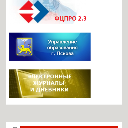
Документы ОО
Телефоны доверия
Безопасный маршрут в школу
Центр профориентационного и карьерного сопровождения
Итоговая аттестация
Инновационная деятельность
Инновационные площадки школы
Фотогалерея
Видеоархив
Задать вопрос по работе ЭЖ
Информация о ЕГИССО
Руководство. Педагогический состав
Ильина М.Б., директор
Павлова О.В., завуч по УВР