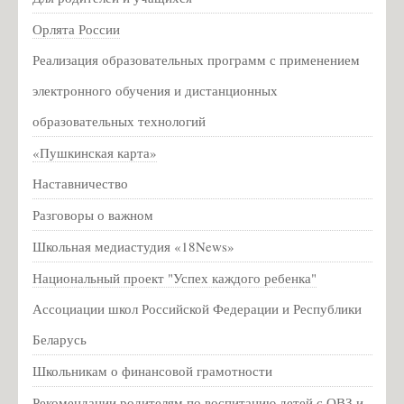
Партизанское движение
Орлята России
Партизанское движение на Псковщине
Реализация образовательных программ с применением
Для родителей
электронного обучения и дистанционных
Социально-психологическое тестирование
образовательных технологий
Консультационная служба для родителей
«Пушкинская карта»
Национальная академия предпринимательства
Наставничество
Профилактика гриппа
Разговоры о важном
Информация о мерах личной и общественной
профилактики вирусных заболеваний
Школьная медиастудия «18News»
Всероссийский конкурс педагогического мастерства
Национальный проект "Успех каждого ребенка"
«История в школе: традиции и новации»
Ассоциации школ Российской Федерации и Республики
Информация для родителей о приеме в первый класс
Беларусь
Расписание ЕГЭ 2020 год
Школьникам о финансовой грамотности
Новости
Рекомендации родителям по воспитанию детей с ОВЗ и