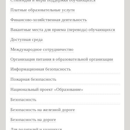
Зелёва А.В. - замдиректора по АХЧ
Платные образовательные услуги
Кальченко Д.А. - учитель химии
Финансово-хозяйственная деятельность
Налбандян А.С. - учитель английского языка
Вакантные места для приема (перевода) обучающихся
Шутова Л.В. - учитель физической культуры
Доступная среда
Кузьмин Л. И. - учитель истории
Международное сотрудничество
Про спорт: кубок губернатора
Организация питания в образовательной организации
Музей
Информационная безопасность
Деятельность музея
Пожарная безопасность
Виртуальный музей. Экскурсии
Национальный проект «Образование»
Мероприятия музея
Безопасность
Заочная викторина, посвященная Дню рождения В. Ф.
Маргелова
Безопасность на железной дороге
Мероприятия музея 2019г
Безопасность на дороге
Мероприятия музея 2021г
Для родителей и учащихся