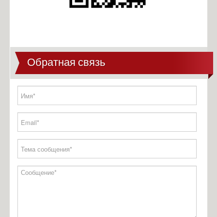
2026 учебный год
Конкурсы
Всероссийская акция "Урок цифры"
Новогодняя выставка
Обратная связь
Новости
Вакцинация от гриппа и коронавирусной инфекции
Год педагога и наставника
Памятка о мерах профилактики энтеровирусной инфекции для
детских образовательных учреждений
Оператор курса «Россия – мои горизонты» отвечает на вопросы
родителей
Противодействие коррупции
Нормативные правовые и иные акты в сфере противодействия
коррупции