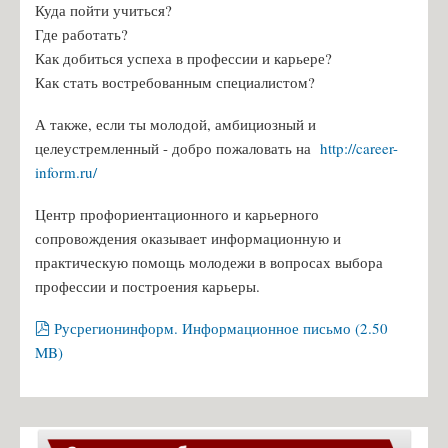
Куда пойти учиться?
Чернявская К.А., учитель русского языка
Где работать?
Новик Ю.Ю., учитель русского языка
Как добиться успеха в профессии и карьере?
Как стать востребованным специалистом?
Удальцова М.Д., учитель русского языка
Косаржевская Я.Л., учитель географии
А также, если ты молодой, амбициозный и
целеустремленный - добро пожаловать на
http://career-
Криворученко Д.А., учитель истории
inform.ru/
Тиханова С.С., учитель биологии
Центр профориентационного и карьерного
Исакова О.Ю., учитель математики
сопровождения оказывает информационную и
Ермолаев А.Я., учитель физики
практическую помощь молодежи в вопросах выбора
Журавлёва А.В., учитель технологии
профессии и построения карьеры.
Егоров И.А., учитель физической культуры
pdf
Русрегионинформ. Информационное письмо
(
2.50
Кожевникова Е.А., воспитатель ГПД
MB
)
Платонова О.С, учитель математики
Косаржевская К.С., учитель информатики
Денисевич Т.А. - учитель английского и немецкого языка