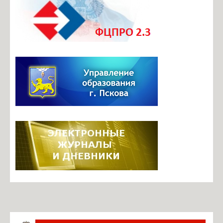
Документы ОО
Телефоны доверия
Безопасный маршрут в школу
Центр профориентационного и карьерного сопровождения
Итоговая аттестация
Инновационная деятельность
Инновационные площадки школы
Фотогалерея
Видеоархив
Задать вопрос по работе ЭЖ
Информация о ЕГИССО
Руководство. Педагогический состав
Ильина М.Б., директор
Павлова О.В., завуч по УВР