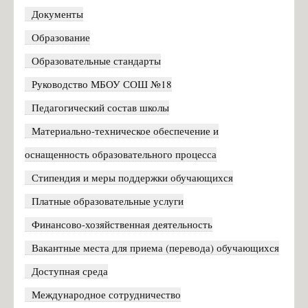
16 мая ушла из жизни Ида Филипповна Горелик
Документы
Техника безопасности летом
Образование
Пакет мер социальной поддержки жителей Псковской
Образовательные стандарты
области
Руководство МБОУ СОШ №18
Всероссийская акция #ОКНА_ПОБЕДЫ 2020
Большая перемена
Педагогический состав школы
График организационных собраний с обучающимися и/или
Материально-техническое обеспечение и
родителями обучающихся
оснащенность образовательного процесса
Всероссийские проверочные работы (ВПР)
Стипендия и меры поддержки обучающихся
Техника безопасности ПДД
Платные образовательные услуги
Список Первоклассников 2021-2022
Финансово-хозяйственная деятельность
Расписание звонков на 2021-2022 уч.год
Вакантные места для приема (перевода) обучающихся
Информация для родителей о приеме в первый класс на
Доступная среда
2025-2026 учебный год
Международное сотрудничество
Информация для родителей о приеме в 10 класс на 2025-