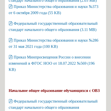
стандарт начального общего образования
(
2.05 MB
)
Чернявская К.А., учитель русского языка
pdf
Приказ Министерства образования и науки №373
от 6 октября 2009 года
(
55 KB
)
Новик Ю.Ю., учитель русского языка
Удальцова М.Д., учитель русского языка
pdf
Федеральный государственный образовательный
Косаржевская Я.Л., учитель географии
стандарт начального общего образования
(
3.11 MB
)
Криворученко Д.А., учитель истории
pdf
Приказ Министерства образования и науки №286
Тиханова С.С., учитель биологии
от 31 мая 2021 года
(
100 KB
)
Исакова О.Ю., учитель математики
pdf
Приказ Минпросвещения России о внесении
Ермолаев А.Я., учитель физики
изменений в ФГОС НОО от 18.07.2022 №569
(
196
Журавлёва А.В., учитель технологии
KB
)
Егоров И.А., учитель физической культуры
Кожевникова Е.А., воспитатель ГПД
Начальное общее образование обучающихся с ОВЗ
Платонова О.С, учитель математики
pdf
Косаржевская К.С., учитель информатики
Федеральный государственный образовательный
стандарт начального общего образования
Денисевич Т.А. - учитель английского и немецкого языка