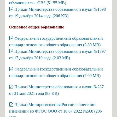
обучающихся с ОВЗ
(
51.55 MB
)
Список учителей МБОУ СОШ №18
pdf
Приказ Министерства образования и науки №1598
Волкова Н.О. - учитель музыки
от 19 декабря 2014 года
(
206 KB
)
Иванова Е.Ф. - учитель музыки
Основное общее образование
Семенова И.В. - библиотекарь
pdf
Федеральный государственный образовательный
Амосёнок Н.Л. - учитель математики
стандарт основного общего образования
(
2.80 MB
)
Михеенкова М.И. - учитель начальных классов
pdf
Приказ Министерства образования и науки №1897
Карпёнкова А.Ю. - учитель начальных классов
от 17 декабря 2010 года
(
2.03 MB
)
Петрова С.И. - учитель русского языка и литературы
pdf
Федеральный государственный образовательный
Архипова И.А. - учитель иностранного языка
стандарт основного общего образования
(
7.09 MB
)
Захарова А.Э. - учитель начальных классов
pdf
Приказ Министерства образования и науки №287
Бондарева А.Н. - учитель истории и обществознания
от 31 мая 2021 года
(
83 KB
)
Кондратьева В.А. - учитель английского языка
pdf
Приказ Минпросвещения России о внесении
Кашникова О.В., завуч по ВР
изменений во ФГОС ООО от 18 07 2022 №568
(
206
Чижиков А.Д. - учитель ОБЗР