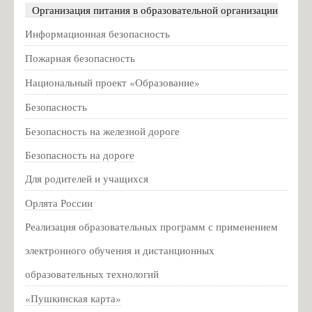
2026 учебный год
Организация питания в образовательной организации
Конкурсы
Информационная безопасность
Всероссийская акция "Урок цифры"
Пожарная безопасность
Новогодняя выставка
Национальный проект «Образование»
Новости
Безопасность
Вакцинация от гриппа и коронавирусной инфекции
Безопасность на железной дороге
Год педагога и наставника
Безопасность на дороге
Памятка о мерах профилактики энтеровирусной инфекции для
Для родителей и учащихся
детских образовательных учреждений
Орлята России
Оператор курса «Россия – мои горизонты» отвечает на вопросы
родителей
Реализация образовательных программ с применением
Противодействие коррупции
электронного обучения и дистанционных
образовательных технологий
Нормативные правовые и иные акты в сфере противодействия
коррупции
«Пушкинская карта»