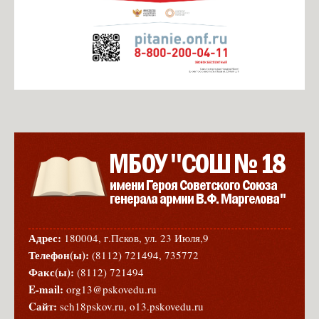
Адрес:
180004, г.Псков, ул. 23 Июля,9
Телефон(ы):
(8112) 721494, 735772
Факс(ы):
(8112) 721494
E-mail:
org13@pskovedu.ru
Cайт:
sch18pskov.ru, o13.pskovedu.ru