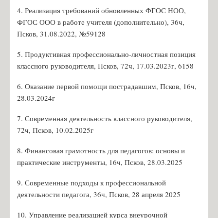
4. Реализация требований обновленных ФГОС НОО,
Список учителей МБОУ СОШ №18
ФГОС ООО в работе учителя (дополнительно), 36ч,
Волкова Н.О. - учитель музыки
Псков, 31.08.2022, №59128
Иванова Е.Ф. - учитель музыки
5. Продуктивная профессионально-личностная позиция
Семенова И.В. - библиотекарь
классного руководителя, Псков, 72ч, 17.03.2023г, 6158
Амосёнок Н.Л. - учитель математики
6. Оказание первой помощи пострадавшим, Псков, 16ч,
Михеенкова М.И. - учитель начальных классов
28.03.2024г
Карпёнкова А.Ю. - учитель начальных классов
7. Современная деятельность классного руководителя,
Петрова С.И. - учитель русского языка и литературы
72ч, Псков, 10.02.2025г
Архипова И.А. - учитель иностранного языка
8. Финансовая грамотность для педагогов: основы и
Захарова А.Э. - учитель начальных классов
практические инструменты, 16ч, Псков, 28.03.2025
Бондарева А.Н. - учитель истории и обществознания
9. Современные подходы к профессиональной
Кондратьева В.А. - учитель английского языка
деятельности педагога, 36ч, Псков, 28 апреля 2025
Кашникова О.В., завуч по ВР
Чижиков А.Д. - учитель ОБЗР
10. Управление реализацией курса внеурочной