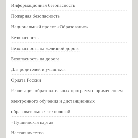
16 мая ушла из жизни Ида Филипповна Горелик
Информационная безопасность
Техника безопасности летом
Пожарная безопасность
Пакет мер социальной поддержки жителей Псковской
Национальный проект «Образование»
области
Безопасность
Всероссийская акция #ОКНА_ПОБЕДЫ 2020
Большая перемена
Безопасность на железной дороге
График организационных собраний с обучающимися и/или
Безопасность на дороге
родителями обучающихся
Для родителей и учащихся
Всероссийские проверочные работы (ВПР)
Орлята России
Техника безопасности ПДД
Реализация образовательных программ с применением
Список Первоклассников 2021-2022
электронного обучения и дистанционных
Расписание звонков на 2021-2022 уч.год
образовательных технологий
Информация для родителей о приеме в первый класс на
«Пушкинская карта»
2025-2026 учебный год
Информация для родителей о приеме в 10 класс на 2025-
Наставничество