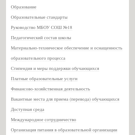
Партизанское движение
Образование
Партизанское движение на Псковщине
Образовательные стандарты
Для родителей
Руководство МБОУ СОШ №18
Социально-психологическое тестирование
Педагогический состав школы
Консультационная служба для родителей
Материально-техническое обеспечение и оснащенность
Национальная академия предпринимательства
образовательного процесса
Профилактика гриппа
Стипендия и меры поддержки обучающихся
Информация о мерах личной и общественной
Платные образовательные услуги
профилактики вирусных заболеваний
Финансово-хозяйственная деятельность
Всероссийский конкурс педагогического мастерства
«История в школе: традиции и новации»
Вакантные места для приема (перевода) обучающихся
Информация для родителей о приеме в первый класс
Доступная среда
Расписание ЕГЭ 2020 год
Международное сотрудничество
Новости
Организация питания в образовательной организации