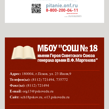
Адрес:
180004, г.Псков, ул. 23 Июля,9
Телефон(ы):
(8112) 721494, 735772
Факс(ы):
(8112) 721494
E-mail:
org13@pskovedu.ru
Cайт:
sch18pskov.ru, o13.pskovedu.ru