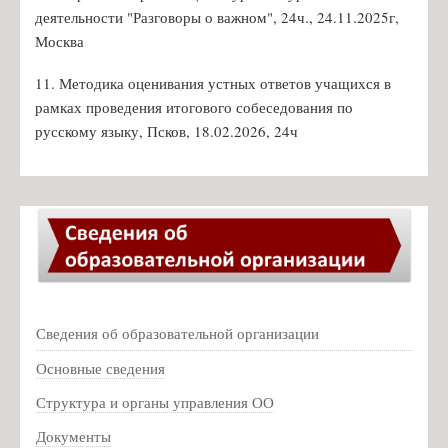
деятельности "Разговоры о важном", 24ч., 24.11.2025г,
Зелёва А.В. - замдиректора по АХЧ
Москва
Кальченко Д.А. - учитель химии
11. Методика оценивания устных ответов учащихся в
Налбандян А.С. - учитель английского языка
рамках проведения итогового собеседования по
Шутова Л.В. - учитель физической культуры
русскому языку, Псков, 18.02.2026, 24ч
Кузьмин Л. И. - учитель истории
Про спорт: кубок губернатора
Музей
Деятельность музея
Виртуальный музей. Экскурсии
Мероприятия музея
Сведения об образовательной организации
Заочная викторина, посвященная Дню рождения В. Ф.
Основные сведения
Маргелова
Мероприятия музея 2019г
Структура и органы управления ОО
Мероприятия музея 2021г
Документы