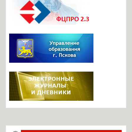
Документы ОО
Телефоны доверия
Безопасный маршрут в школу
Центр профориентационного и карьерного сопровождения
Итоговая аттестация
Инновационная деятельность
Инновационные площадки школы
Фотогалерея
Видеоархив
Задать вопрос по работе ЭЖ
Информация о ЕГИССО
Руководство. Педагогический состав
Ильина М.Б., директор
Павлова О.В., завуч по УВР