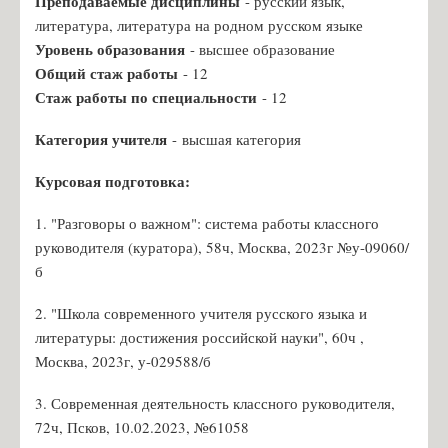
Преподаваемые дисциплины
- русский язык,
Чернявская К.А., учитель русского языка
литература, литература на родном русском языке
Уровень образования
- высшее образование
Новик Ю.Ю., учитель русского языка
Общий стаж работы
- 12
Удальцова М.Д., учитель русского языка
Стаж работы по специальности
- 12
Косаржевская Я.Л., учитель географии
Категория учителя
- высшая категория
Криворученко Д.А., учитель истории
Курсовая подготовка:
Тиханова С.С., учитель биологии
Исакова О.Ю., учитель математики
1. "Разговоры о важном": система работы классного
руководителя (куратора), 58ч, Москва, 2023г №у-09060/
Ермолаев А.Я., учитель физики
б
Журавлёва А.В., учитель технологии
Егоров И.А., учитель физической культуры
2. "Школа современного учителя русского языка и
литературы: достижения российской науки", 60ч ,
Кожевникова Е.А., воспитатель ГПД
Москва, 2023г, у-029588/б
Платонова О.С, учитель математики
3. Современная деятельность классного руководителя,
Косаржевская К.С., учитель информатики
72ч, Псков, 10.02.2023, №61058
Денисевич Т.А. - учитель английского и немецкого языка