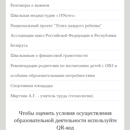
2026 учебный год
Разговоры о важном
Конкурсы
Школьная медиастудия «18News»
Всероссийская акция "Урок цифры"
Национальный проект "Успех каждого ребенка"
Новогодняя выставка
Ассоциации школ Российской Федерации и Республики
Новости
Беларусь
Вакцинация от гриппа и коронавирусной инфекции
Школьникам о финансовой грамотности
Год педагога и наставника
Рекомендации родителям по воспитанию детей с ОВЗ и
Памятка о мерах профилактики энтеровирусной инфекции для
особыми образовательными потребностями
детских образовательных учреждений
Спортивная площадка
Оператор курса «Россия – мои горизонты» отвечает на вопросы
родителей
Мкртчян А.Г. - учитель труда (технологии)
Противодействие коррупции
Чтобы оценить условия осуществления
Нормативные правовые и иные акты в сфере противодействия
образовательной деятельности используйте
коррупции
QR-код