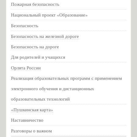
Пожарная безопасность
Партизанское движение
Национальный проект «Образование»
Партизанское движение на Псковщине
Для родителей
Безопасность
Социально-психологическое тестирование
Безопасность на железной дороге
Консультационная служба для родителей
Безопасность на дороге
Национальная академия предпринимательства
Для родителей и учащихся
Профилактика гриппа
Орлята России
Информация о мерах личной и общественной
Реализация образовательных программ с применением
профилактики вирусных заболеваний
электронного обучения и дистанционных
Всероссийский конкурс педагогического мастерства
«История в школе: традиции и новации»
образовательных технологий
Информация для родителей о приеме в первый класс
«Пушкинская карта»
Расписание ЕГЭ 2020 год
Наставничество
Новости
Разговоры о важном