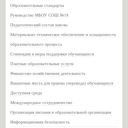
Образовательные стандарты
Зелёва А.В. - замдиректора по АХЧ
Руководство МБОУ СОШ №18
Кальченко Д.А. - учитель химии
Педагогический состав школы
Налбандян А.С. - учитель английского языка
Шутова Л.В. - учитель физической культуры
Материально-техническое обеспечение и оснащенность
Кузьмин Л. И. - учитель истории
образовательного процесса
Про спорт: кубок губернатора
Стипендия и меры поддержки обучающихся
Музей
Платные образовательные услуги
Деятельность музея
Финансово-хозяйственная деятельность
Виртуальный музей. Экскурсии
Вакантные места для приема (перевода) обучающихся
Мероприятия музея
Доступная среда
Заочная викторина, посвященная Дню рождения В. Ф.
Международное сотрудничество
Маргелова
Организация питания в образовательной организации
Мероприятия музея 2019г
Информационная безопасность
Мероприятия музея 2021г