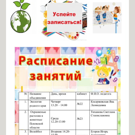
Чернявская К.А., учитель русского языка
Новик Ю.Ю., учитель русского языка
Удальцова М.Д., учитель русского языка
Косаржевская Я.Л., учитель географии
Криворученко Д.А., учитель истории
Тиханова С.С., учитель биологии
Исакова О.Ю., учитель математики
Ермолаев А.Я., учитель физики
Журавлёва А.В., учитель технологии
Егоров И.А., учитель физической культуры
Кожевникова Е.А., воспитатель ГПД
Платонова О.С, учитель математики
Косаржевская К.С., учитель информатики
Денисевич Т.А. - учитель английского и немецкого языка