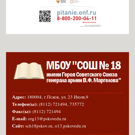
Адрес:
180004, г.Псков, ул. 23 Июля,9
Телефон(ы):
(8112) 721494, 735772
Факс(ы):
(8112) 721494
E-mail:
org13@pskovedu.ru
Cайт:
sch18pskov.ru, o13.pskovedu.ru