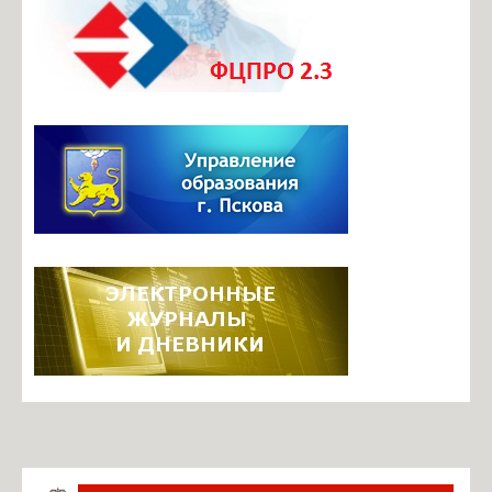
Документы ОО
Телефоны доверия
Безопасный маршрут в школу
Центр профориентационного и карьерного сопровождения
Итоговая аттестация
Инновационная деятельность
Инновационные площадки школы
Фотогалерея
Видеоархив
Задать вопрос по работе ЭЖ
Информация о ЕГИССО
Руководство. Педагогический состав
Ильина М.Б., директор
Павлова О.В., завуч по УВР