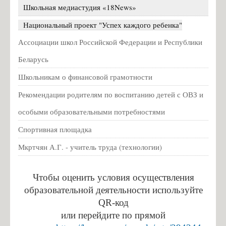
16 мая ушла из жизни Ида Филипповна Горелик
Школьная медиастудия «18News»
Техника безопасности летом
Национальный проект "Успех каждого ребенка"
Пакет мер социальной поддержки жителей Псковской
Ассоциации школ Российской Федерации и Республики
области
Беларусь
Всероссийская акция #ОКНА_ПОБЕДЫ 2020
Школьникам о финансовой грамотности
Большая перемена
Рекомендации родителям по воспитанию детей с ОВЗ и
График организационных собраний с обучающимися и/или
родителями обучающихся
особыми образовательными потребностями
Всероссийские проверочные работы (ВПР)
Спортивная площадка
Техника безопасности ПДД
Мкртчян А.Г. - учитель труда (технологии)
Список Первоклассников 2021-2022
Расписание звонков на 2021-2022 уч.год
Чтобы оценить условия осуществления
Информация для родителей о приеме в первый класс на
образовательной деятельности используйте
2025-2026 учебный год
QR-код
или перейдите по прямой
Информация для родителей о приеме в 10 класс на 2025-