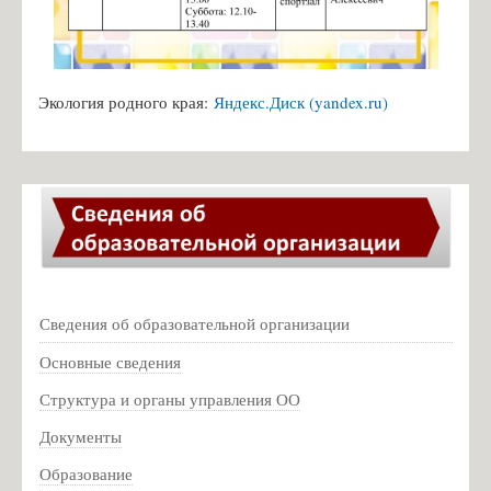
Список учителей МБОУ СОШ №18
Волкова Н.О. - учитель музыки
Иванова Е.Ф. - учитель музыки
Экология родного края:
Яндекс.Диск (yandex.ru)
Семенова И.В. - библиотекарь
Амосёнок Н.Л. - учитель математики
Михеенкова М.И. - учитель начальных классов
Карпёнкова А.Ю. - учитель начальных классов
Петрова С.И. - учитель русского языка и литературы
Архипова И.А. - учитель иностранного языка
Сведения об образовательной организации
Захарова А.Э. - учитель начальных классов
Основные сведения
Бондарева А.Н. - учитель истории и обществознания
Структура и органы управления ОО
Кондратьева В.А. - учитель английского языка
Документы
Кашникова О.В., завуч по ВР
Образование
Чижиков А.Д. - учитель ОБЗР