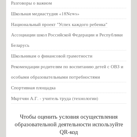
2026 учебный год
Разговоры о важном
Конкурсы
Школьная медиастудия «18News»
Всероссийская акция "Урок цифры"
Национальный проект "Успех каждого ребенка"
Новогодняя выставка
Ассоциации школ Российской Федерации и Республики
Новости
Беларусь
Вакцинация от гриппа и коронавирусной инфекции
Школьникам о финансовой грамотности
Год педагога и наставника
Рекомендации родителям по воспитанию детей с ОВЗ и
Памятка о мерах профилактики энтеровирусной инфекции для
особыми образовательными потребностями
детских образовательных учреждений
Спортивная площадка
Оператор курса «Россия – мои горизонты» отвечает на вопросы
Мкртчян А.Г. - учитель труда (технологии)
родителей
Противодействие коррупции
Чтобы оценить условия осуществления
Нормативные правовые и иные акты в сфере противодействия
образовательной деятельности используйте
коррупции
QR-код