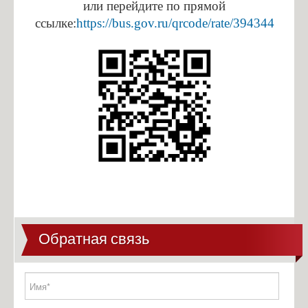
Антикоррупционная экспертиза
или перейдите по прямой
ссылке:
https://bus.gov.ru/qrcode/rate/394344
Формы документов
Сведения о доходах
Обратная связь