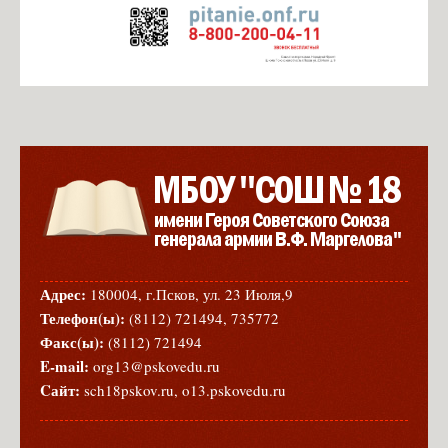
Адрес:
180004, г.Псков, ул. 23 Июля,9
Телефон(ы):
(8112) 721494, 735772
Факс(ы):
(8112) 721494
E-mail:
org13@pskovedu.ru
Cайт:
sch18pskov.ru, o13.pskovedu.ru