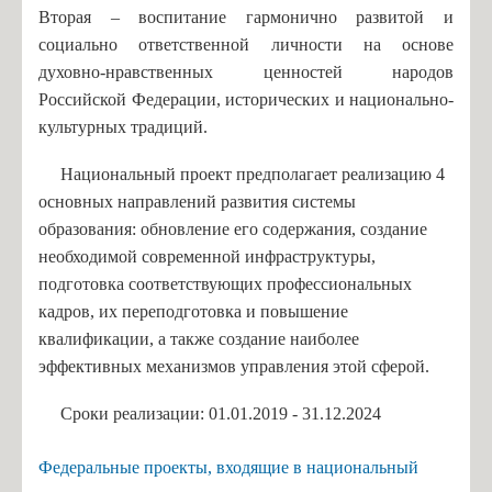
Вторая – воспитание гармонично развитой и
Чернявская К.А., учитель русского языка
социально ответственной личности на основе
Новик Ю.Ю., учитель русского языка
духовно-нравственных ценностей народов
Удальцова М.Д., учитель русского языка
Российской Федерации, исторических и национально-
культурных традиций.
Косаржевская Я.Л., учитель географии
Криворученко Д.А., учитель истории
Национальный проект предполагает реализацию 4
Тиханова С.С., учитель биологии
основных направлений развития системы
образования: обновление его содержания, создание
Исакова О.Ю., учитель математики
необходимой современной инфраструктуры,
Ермолаев А.Я., учитель физики
подготовка соответствующих профессиональных
Журавлёва А.В., учитель технологии
кадров, их переподготовка и повышение
квалификации, а также создание наиболее
Егоров И.А., учитель физической культуры
эффективных механизмов управления этой сферой.
Кожевникова Е.А., воспитатель ГПД
Платонова О.С, учитель математики
Сроки реализации: 01.01.2019 - 31.12.2024
Косаржевская К.С., учитель информатики
Федеральные проекты, входящие в национальный
Денисевич Т.А. - учитель английского и немецкого языка