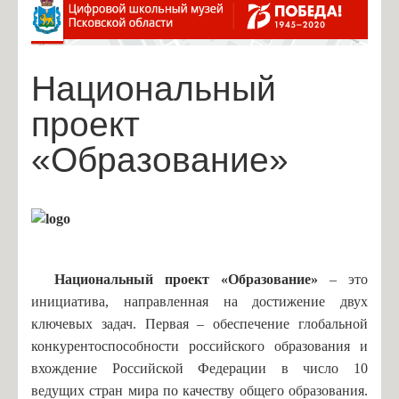
Александрова С.В., учитель нач. классов
Васильева В.В., учитель нач. классов
Национальный
Ефимова И.А., учитель нач. классов
Иванова И.В., учитель нач. классов
проект
Ленская Г.А., учитель нач. классов
«Образование»
Макогон А.В., учитель нач. классов
Михайлова Л.В., учитель нач. классов
Сидорова Н.Н., учитель нач.классов
Абабкова Ю.В., учитель иностранного языка
Никифорова О.М., учитель нач. классов
Национальный проект «Образование»
– это
инициатива, направленная на достижение двух
Амосёнок Н.Л., учитель математики
ключевых задач. Первая – обеспечение глобальной
Дедова Т.В., учитель математики
конкурентоспособности российского образования и
Григорьева Г.И., учитель русского языка
вхождение Российской Федерации в число 10
ведущих стран мира по качеству общего образования.
Иванова С.А., учитель русского языка