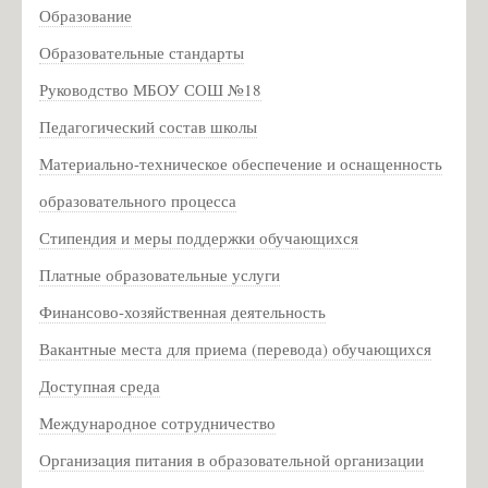
Образование
Партизанское движение
Образовательные стандарты
Партизанское движение на Псковщине
Для родителей
Руководство МБОУ СОШ №18
Социально-психологическое тестирование
Педагогический состав школы
Консультационная служба для родителей
Материально-техническое обеспечение и оснащенность
Национальная академия предпринимательства
образовательного процесса
Профилактика гриппа
Стипендия и меры поддержки обучающихся
Информация о мерах личной и общественной
Платные образовательные услуги
профилактики вирусных заболеваний
Финансово-хозяйственная деятельность
Всероссийский конкурс педагогического мастерства
Вакантные места для приема (перевода) обучающихся
«История в школе: традиции и новации»
Доступная среда
Информация для родителей о приеме в первый класс
Расписание ЕГЭ 2020 год
Международное сотрудничество
Новости
Организация питания в образовательной организации