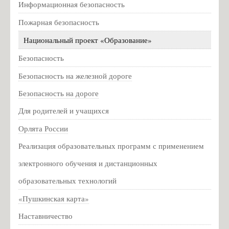
16 мая ушла из жизни Ида Филипповна Горелик
Информационная безопасность
Техника безопасности летом
Пожарная безопасность
Пакет мер социальной поддержки жителей Псковской
Национальный проект «Образование»
области
Безопасность
Всероссийская акция #ОКНА_ПОБЕДЫ 2020
Безопасность на железной дороге
Большая перемена
Безопасность на дороге
График организационных собраний с обучающимися и/или
родителями обучающихся
Для родителей и учащихся
Всероссийские проверочные работы (ВПР)
Орлята России
Техника безопасности ПДД
Реализация образовательных программ с применением
Список Первоклассников 2021-2022
электронного обучения и дистанционных
Расписание звонков на 2021-2022 уч.год
образовательных технологий
Информация для родителей о приеме в первый класс на
«Пушкинская карта»
2025-2026 учебный год
Наставничество
Информация для родителей о приеме в 10 класс на 2025-