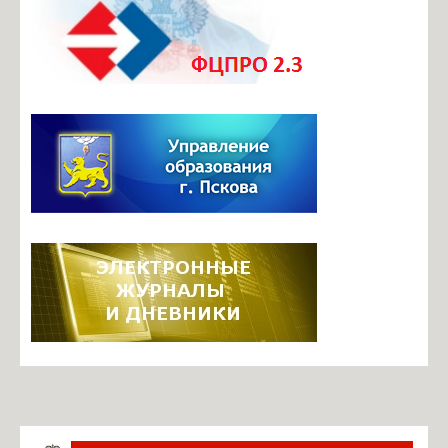
Документы ОО
Телефоны доверия
Безопасный маршрут в школу
Центр профориентационного и карьерного сопровождения
Итоговая аттестация
Инновационная деятельность
Инновационные площадки школы
Фотогалерея
Видеоархив
Задать вопрос по работе ЭЖ
Информация о ЕГИССО
Руководство. Педагогический состав
Ильина М.Б., директор
Павлова О.В., завуч по УВР