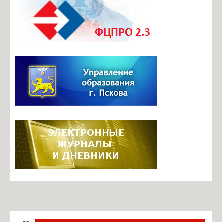
Документы ОО
Телефоны доверия
Безопасный маршрут в школу
Центр профориентационного и карьерного сопровождения
Итоговая аттестация
Инновационная деятельность
Инновационные площадки школы
Фотогалерея
Видеоархив
Задать вопрос по работе ЭЖ
Информация о ЕГИССО
Руководство. Педагогический состав
Ильина М.Б., директор
Павлова О.В., завуч по УВР