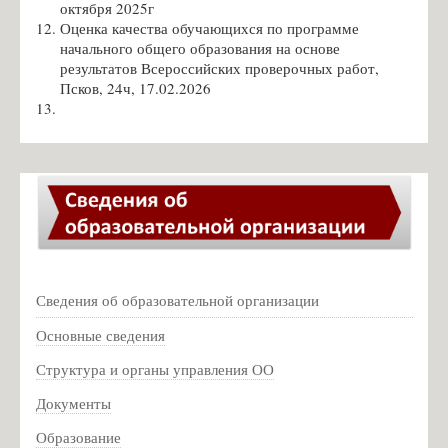
октября 2025г
Зелёва А.В. - замдиректора по АХЧ
Оценка качества обучающихся по программе
начального общего образования на основе
Кальченко Д.А. - учитель химии
результатов Всероссийских проверочных работ,
Псков, 24ч, 17.02.2026
Налбандян А.С. - учитель английского языка
Шутова Л.В. - учитель физической культуры
Кузьмин Л. И. - учитель истории
Про спорт: кубок губернатора
Музей
Деятельность музея
Виртуальный музей. Экскурсии
Сведения об образовательной организации
Мероприятия музея
Основные сведения
Заочная викторина, посвященная Дню рождения В. Ф.
Маргелова
Структура и органы управления ОО
Мероприятия музея 2019г
Документы
Мероприятия музея 2021г
Образование