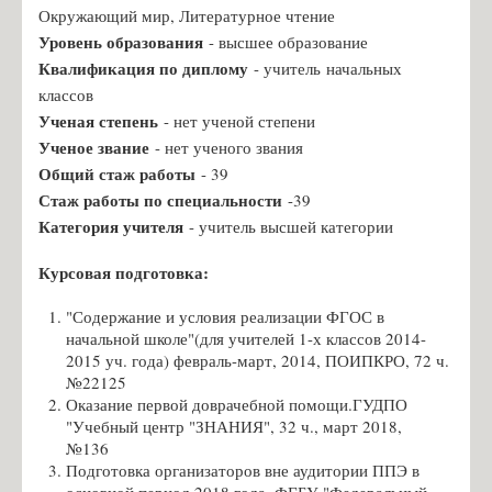
Окружающий мир, Литературное чтение
Чернявская К.А., учитель русского языка
Уровень образования
- высшее образование
Новик Ю.Ю., учитель русского языка
Квалификация по диплому
- учитель начальных
классов
Удальцова М.Д., учитель русского языка
Ученая степень
- нет ученой степени
Косаржевская Я.Л., учитель географии
Ученое звание
- нет ученого звания
Криворученко Д.А., учитель истории
Общий стаж работы
- 39
Стаж работы по специальности
-39
Тиханова С.С., учитель биологии
Категория учителя
- учитель высшей категории
Исакова О.Ю., учитель математики
Курсовая подготовка:
Ермолаев А.Я., учитель физики
Журавлёва А.В., учитель технологии
"Содержание и условия реализации ФГОС в
начальной школе"(для учителей 1-х классов 2014-
Егоров И.А., учитель физической культуры
2015 уч. года) февраль-март, 2014, ПОИПКРО, 72 ч.
Кожевникова Е.А., воспитатель ГПД
№22125
Оказание первой доврачебной помощи.ГУДПО
Платонова О.С, учитель математики
"Учебный центр "ЗНАНИЯ", 32 ч., март 2018,
№136
Косаржевская К.С., учитель информатики
Подготовка организаторов вне аудитории ППЭ в
Денисевич Т.А. - учитель английского и немецкого языка