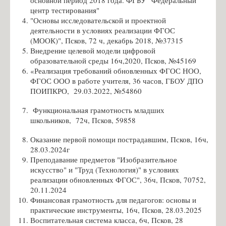
основной период 2018 года. ФГБУ "Федеральный
центр тестирования"
Список учителей МБОУ СОШ №18
"Основы исследовательской и проектной
Волкова Н.О. - учитель музыки
деятельности в условиях реализации ФГОС
(МООК)", Псков, 72 ч, декабрь 2018, №37315
Иванова Е.Ф. - учитель музыки
Внедрение целевой модели цифровой
образовательной среды 16ч,2020, Псков, №45169
Семенова И.В. - библиотекарь
«Реализация требований обновленных ФГОС НОО,
Амосёнок Н.Л. - учитель математики
ФГОС ООО в работе учителя, 36 часов, ГБОУ ДПО
ПОИПКРО, 29.03.2022, №54860
Михеенкова М.И. - учитель начальных классов
Карпёнкова А.Ю. - учитель начальных классов
Функциональная грамотность младших
школьников, 72ч, Псков, 59858
Петрова С.И. - учитель русского языка и литературы
Оказание первой помощи пострадавшим, Псков, 16ч,
Архипова И.А. - учитель иностранного языка
28.03.2024г
Захарова А.Э. - учитель начальных классов
Преподавание предметов "Изобразительное
искусство" и "Труд (Технология)" в условиях
Бондарева А.Н. - учитель истории и обществознания
реализации обновленных ФГОС", 36ч, Псков, 70752,
20.11.2024
Кондратьева В.А. - учитель английского языка
Финансовая грамотность для педагогов: основы и
Кашникова О.В., завуч по ВР
практические инструменты, 16ч, Псков, 28.03.2025
Воспитательная система класса, 6ч, Псков, 28
Чижиков А.Д. - учитель ОБЗР