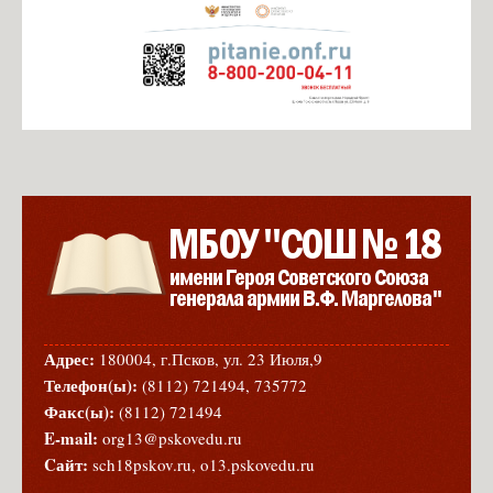
Адрес:
180004, г.Псков, ул. 23 Июля,9
Телефон(ы):
(8112) 721494, 735772
Факс(ы):
(8112) 721494
E-mail:
org13@pskovedu.ru
Cайт:
sch18pskov.ru, o13.pskovedu.ru