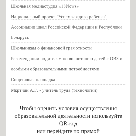
2026 учебный год
Школьная медиастудия «18News»
Конкурсы
Национальный проект "Успех каждого ребенка"
Всероссийская акция "Урок цифры"
Ассоциации школ Российской Федерации и Республики
Новогодняя выставка
Беларусь
Новости
Школьникам о финансовой грамотности
Вакцинация от гриппа и коронавирусной инфекции
Рекомендации родителям по воспитанию детей с ОВЗ и
Год педагога и наставника
особыми образовательными потребностями
Памятка о мерах профилактики энтеровирусной инфекции для
Спортивная площадка
детских образовательных учреждений
Мкртчян А.Г. - учитель труда (технологии)
Оператор курса «Россия – мои горизонты» отвечает на вопросы
родителей
Противодействие коррупции
Чтобы оценить условия осуществления
образовательной деятельности используйте
Нормативные правовые и иные акты в сфере противодействия
QR-код
коррупции
или перейдите по прямой