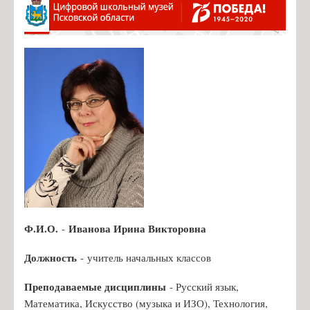
Александрова С.В., учитель нач. классов
Васильева В.В., учитель нач. классов
Ефимова И.А., учитель нач. классов
Иванова И.В., учитель нач. классов
Ленская Г.А., учитель нач. классов
Макогон А.В., учитель нач. классов
Михайлова Л.В., учитель нач. классов
Сидорова Н.Н., учитель нач.классов
Абабкова Ю.В., учитель иностранного языка
Никифорова О.М., учитель нач. классов
Ф.И.О.
Иванова Ирина Викторовна
-
Амосёнок Н.Л., учитель математики
Должность
- учитель начальных классов
Дедова Т.В., учитель математики
Григорьева Г.И., учитель русского языка
Преподаваемые дисциплины
- Русский язык,
Математика, Искусство (музыка и ИЗО), Технология,
Иванова С.А., учитель русского языка