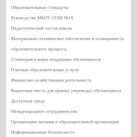
Партизанское движение
Образовательные стандарты
Партизанское движение на Псковщине
Руководство МБОУ СОШ №18
Для родителей
Педагогический состав школы
Социально-психологическое тестирование
Материально-техническое обеспечение и оснащенность
Консультационная служба для родителей
образовательного процесса
Национальная академия предпринимательства
Стипендия и меры поддержки обучающихся
Профилактика гриппа
Платные образовательные услуги
Информация о мерах личной и общественной
Финансово-хозяйственная деятельность
профилактики вирусных заболеваний
Вакантные места для приема (перевода) обучающихся
Всероссийский конкурс педагогического мастерства
«История в школе: традиции и новации»
Доступная среда
Информация для родителей о приеме в первый класс
Международное сотрудничество
Расписание ЕГЭ 2020 год
Организация питания в образовательной организации
Новости
Информационная безопасность