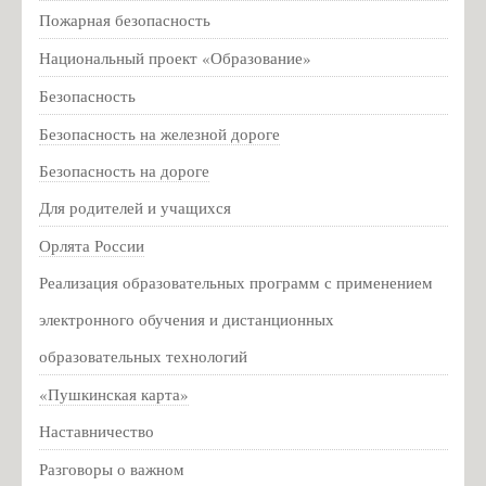
16 мая ушла из жизни Ида Филипповна Горелик
Пожарная безопасность
Техника безопасности летом
Национальный проект «Образование»
Пакет мер социальной поддержки жителей Псковской
Безопасность
области
Безопасность на железной дороге
Всероссийская акция #ОКНА_ПОБЕДЫ 2020
Большая перемена
Безопасность на дороге
График организационных собраний с обучающимися и/или
Для родителей и учащихся
родителями обучающихся
Орлята России
Всероссийские проверочные работы (ВПР)
Реализация образовательных программ с применением
Техника безопасности ПДД
электронного обучения и дистанционных
Список Первоклассников 2021-2022
образовательных технологий
Расписание звонков на 2021-2022 уч.год
«Пушкинская карта»
Информация для родителей о приеме в первый класс на
Наставничество
2025-2026 учебный год
Информация для родителей о приеме в 10 класс на 2025-
Разговоры о важном